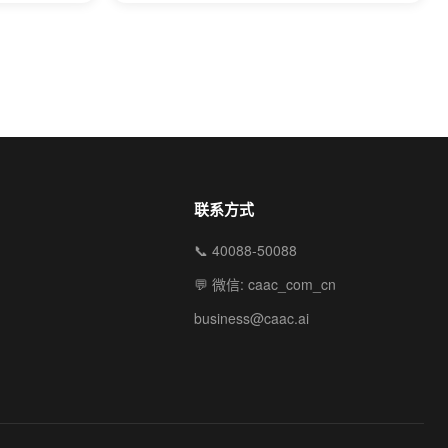
联系方式
📞 40088-50088
💬 微信: caac_com_cn
business@caac.ai