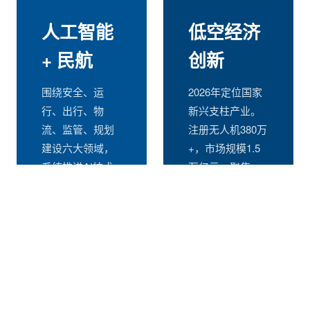
人工智能
低空经济
+ 民航
创新
围绕安全、运
2026年定位国家
行、出行、物
新兴支柱产业。
流、监管、规划
注册无人机380万
建设六大领域，
+，市场规模1.5
系统推进AI技术
万亿元。聚焦
与民航业务深度
eVTOL、无人驾
融合，42项应用
驶航空器、低空
场景指引规模化
服务保障与智能
落地。
监管。
进入详情 →
进入详情 →